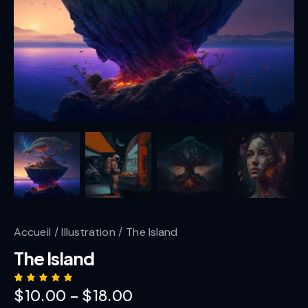
Accueil
Illustration
The Island
The Island
$
10.00
–
$
18.00
Noté
1
5.00
sur