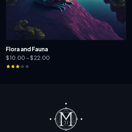
Flora and Fauna
$
10.00
–
$
22.00
Note
3.00
sur
5