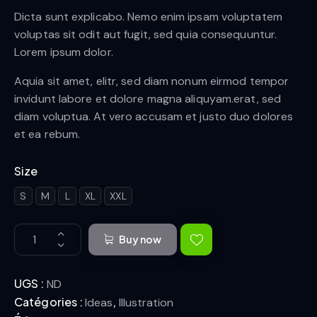
5 basé
sur
Dicta sunt explicabo. Nemo enim ipsam voluptatem
notation
voluptas sit odit aut fugit, sed quia consequuntur.
client
Lorem ipsum dolor.
Aquia sit amet, elitr, sed diam nonum eirmod tempor
invidunt labore et dolore magna aliquyam.erat, sed
diam voluptua. At vero accusam et justo duo dolores
et ea rebum.
Size
S
M
L
XL
XXL
Buy now
UGS :
ND
Catégories :
,
Ideas
Illustration