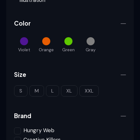
Illustration
Color
Violet
Orange
Green
Gray
Size
S
M
L
XL
XXL
Brand
Hungry Web
Creative Killers