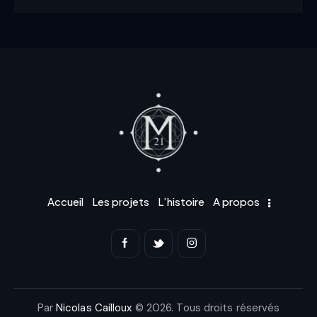
t
e
1
s
u
r
5
Accueil
Les projets
L’histoire
A propos
Par
Nicolas Cailloux
© 2026. Tous droits réservés