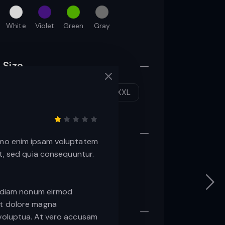
White
Violet
Green
Gray
Size
S
M
L
XL
XXL
Brand
N
1
o
emo enim ipsam voluptatem
t
é
it, sed quia consequuntur.
Hungry Web
1
.
Creative Killers
0
0
s
ed diam nonum eirmod
u
r
et dolore magna
5
Price
b
 voluptua. At vero accusam
a