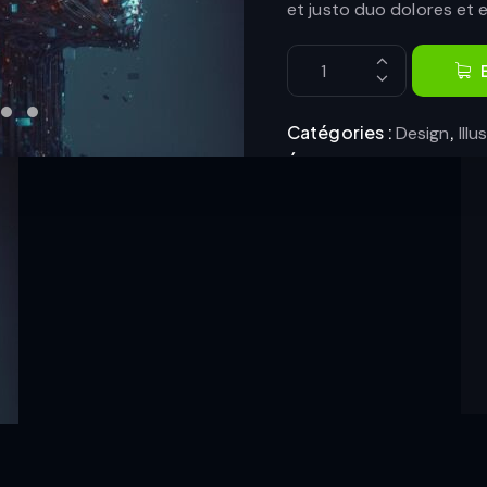
$
10.00
et justo duo dolores et 
Catégories :
,
Design
Illu
Étiquettes :
,
Business
Co
Product ID:
1300