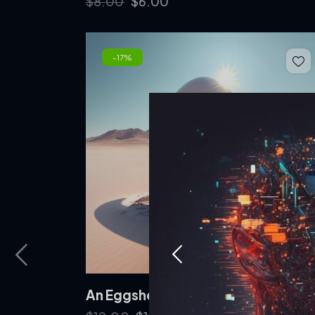
$
8.00
$
6.00
-17%
An Eggshell