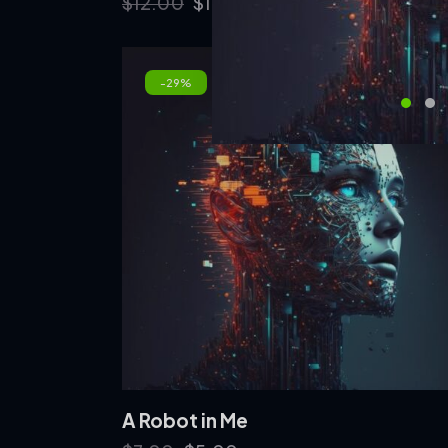
$
12.00
$
10.00
-29%
A Robot in Me