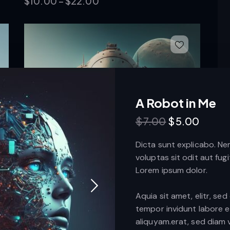
$
10.00
–
$
22.00
A Robot in Me
$
7.00
$
5.00
Dicta sunt explicabo. N
voluptas sit odit aut fug
Lorem ipsum dolor.
Aquia sit amet, elitr, s
tempor invidunt labore 
The Landing
aliquyam.erat, sed diam