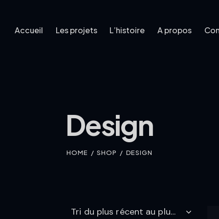
Accueil
Les projets
L’histoire
A propos
Con
es projets
L’histoire
A propos
Contact
Design
HOME
SHOP
DESIGN