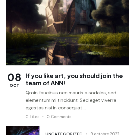
08
If you like art, you should join the
team of ANN!
OCT
Qroin faucibus nec mauris a sodales, sed
elementum mi tincidunt. Sed eget viverra
egestas nisi in consequat.…
0
Likes
0
Comments
UNCATEGORIZED
9 octobre 2022