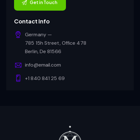
Contact Info
Germany —
785 15h Street, Office 478
Berlin, De 81566
info@email.com
+1 840 841 25 69